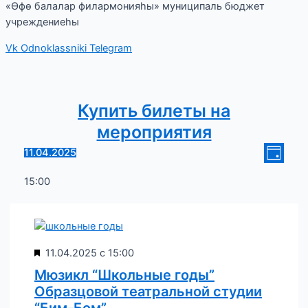
«Өфө балалар филармонияһы» муниципаль бюджет
учреждениеһы
Vk
Odnoklassniki
Telegram
Купить билеты на
мероприятия
Нави
Меро
11.04.2025
День
Выбрать
прос
по
дату.
15:00
нави
прос
Популярные
11.04.2025 с 15:00
Мюзикл “Школьные годы”
Образцовой театральной студии
“Бим-Бом”