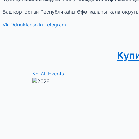
Башҡортостан Республикаһы Өфө ҡалаһы ҡала округ
Vk
Odnoklassniki
Telegram
Куп
<< All Events