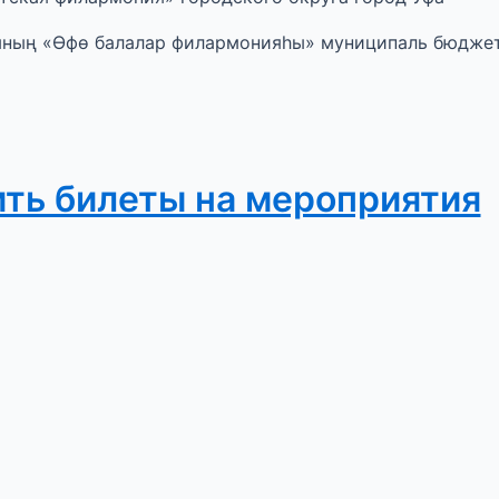
ының «Өфө балалар филармонияһы» муниципаль бюдже
ить билеты на мероприятия