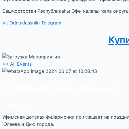
Башҡортостан Республикаһы Өфө ҡалаһы ҡала округ
Vk
Odnoklassniki
Telegram
Куп
<< All Events
С Днём России, уфимцы!
12
Июнь
2024
Уфимская детская филармония приглашает на праздн
Юлаева и Дню города.