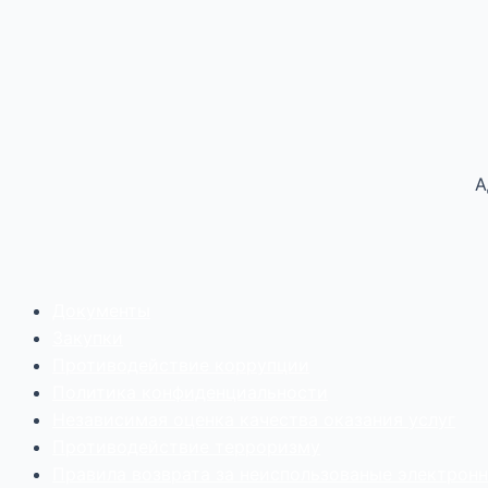
А
Документы
Закупки
Противодействие коррупции
Политика конфиденциальности
Независимая оценка качества оказания услуг
Противодействие
террор
изму
Правила возврата за неиспользованые электрон