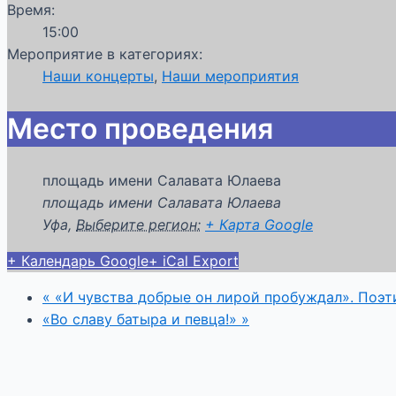
Время:
15:00
Мероприятие в категориях:
Наши концерты
,
Наши мероприятия
Место проведения
площадь имени Салавата Юлаева
площадь имени Салавата Юлаева
Уфа
,
Выберите регион:
+ Карта Google
+ Календарь Google
+ iCal Export
«
«И чувства добрые он лирой пробуждал». Поэт
«Во славу батыра и певца!»
»