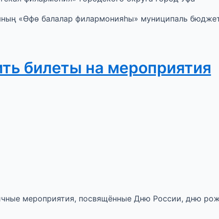
ының «Өфө балалар филармонияһы» муниципаль бюдже
ить билеты на мероприятия
ичные мероприятия, посвящённые Дню России, дню рож