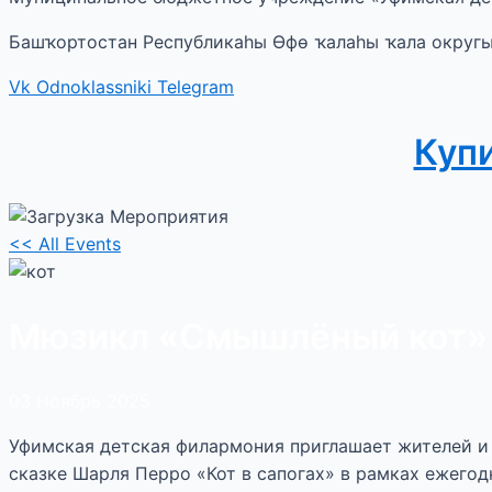
Башҡортостан Республикаһы Өфө ҡалаһы ҡала округ
Vk
Odnoklassniki
Telegram
Куп
<< All Events
Мюзикл «Смышлёный кот»
03
Ноябрь
2025
Уфимская детская филармония приглашает жителей и 
сказке Шарля Перро «Кот в сапогах» в рамках ежего