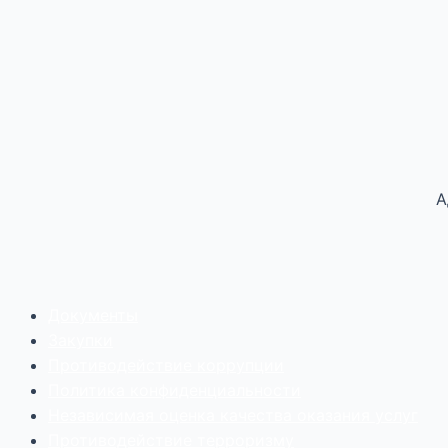
А
Документы
Закупки
Противодействие коррупции
Политика конфиденциальности
Независимая оценка качества оказания услуг
Противодействие
террор
изму