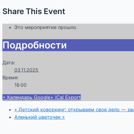
Share This Event
Это мероприятие прошло.
Подробности
Дата:
03.11.2025
Время:
18:00
+ Календарь Google
+ iCal Export
«
Детский коворкинг: открываем свое дело — за
Аленький цветочек
»