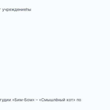
т учреждениеһы
студии «Бим-Бом» – «Смышлёный кот» по