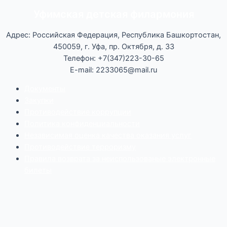
Уфимская детская филармония
Адрес: Российская Федерация, Республика Башкортостан,
450059, г. Уфа, пр. Октября, д. 33
Телефон: +7(347)223-30-65
E-mail: 2233065@mail.ru
Документы
Закупки
Противодействие коррупции
Политика конфиденциальности
Независимая оценка качества оказания услуг
Противодействие
террор
изму
Правила возврата за неиспользованые электронные
билеты
Мы используем cookie-файлы для наилучшего
представления нашего сайта. Продолжая использовать
этот сайт, вы соглашаетесь с использованием cookie-