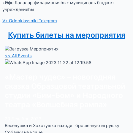
«Өфө балалар филармонияһы» муниципаль бюджет
учреждениеһы
Vk
Odnoklassniki
Telegram
Купить билеты на мероприятия
<< All Events
«Мастер чудес» – новогодняя
сказка Образцовой театральной
студии «Бим-Бом» и Народного
театра «Волшебная рампа»
20
Декабрь
2023
Веселушка и Хохотушка находят брошенную игрушку
Собачку на улице.