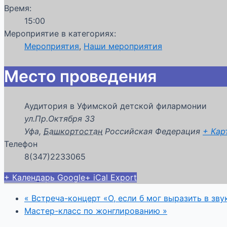
Время:
15:00
Мероприятие в категориях:
Мероприятия
,
Наши мероприятия
Место проведения
Аудитория в Уфимской детской филармонии
ул.Пр.Октября 33
Уфа
,
Башкортостан
Российская Федерация
+ Кар
Телефон
8(347)2233065
+ Календарь Google
+ iCal Export
«
Встреча-концерт «О, если б мог выразить в зву
Мастер-класс по жонглированию
»