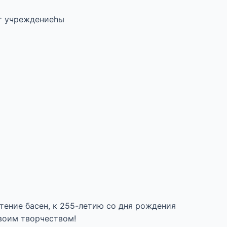
т учреждениеһы
тение басен, к 255-летию со дня рождения
воим творчеством!