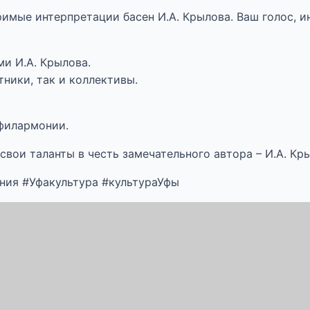
имые интерпретации басен И.А. Крылова. Ваш голос, и
и И.А. Крылова.
тники, так и коллективы.
 филармонии.
свои таланты в честь замечательного автора – И.А. Кр
ия #Уфакультура #культураУфы