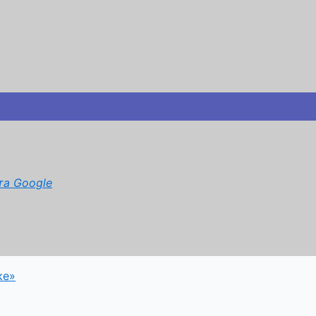
та Google
ке»