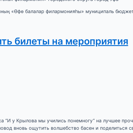
ының «Өфө балалар филармонияһы» муниципаль бюдже
ить билеты на мероприятия
са “И у Крылова мы учились понемногу” на лучшее проч
повод вновь ощутить волшебство басен и поделиться с