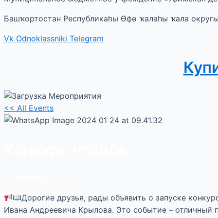
Башҡортостан Республикаһы Өфө ҡалаһы ҡала округ
Vk
Odnoklassniki
Telegram
Куп
<< All Events
Конкурс чтецов
09
Февраль
2024
Дорогие друзья, рады объявить о запуске конкур
Ивана Андреевича Крылова. Это событие – отличный 