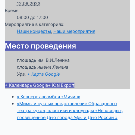
12.06.2023
Время:
08:00 до 17:00
Мероприятие в категориях:
Наши концерты
,
Наши мероприятия
Место проведения
площадь им. В.И.Ленина
площадь имени Ленина
Уфа
,
+ Карта Google
+ Календарь Google
+ iCal Export
«
Концерт ансамбля «Мичин»
«Мимы и куклы» представление Образцового
театра кукол, пластики и клоунады «Непоседы»,
посвященное Дню города Уфы и Дню России
»