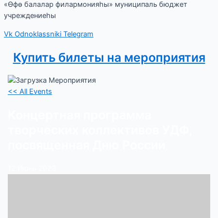
«Өфө балалар филармонияһы» муниципаль бюджет
учреждениеһы
Vk
Odnoklassniki
Telegram
Купить билеты на мероприятия
<< All Events
Концертная программа
творческих коллективов УДФ,
посвященная Дню России
12
Июнь
2023