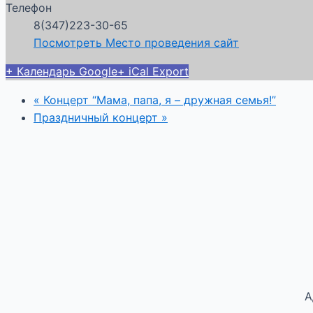
Телефон
8(347)223-30-65
Посмотреть Место проведения сайт
+ Календарь Google
+ iCal Export
«
Концерт “Мама, папа, я – дружная семья!”
Праздничный концерт
»
А