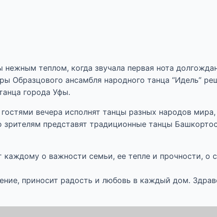
ежным теплом, когда звучала первая нота долгожданн
оры Образцового ансамбля народного танца “Идель” р
танца города Уфы.
с гостями вечера исполнят танцы разных народов мира,
но зрителям представят традиционные танцы Башкорто
 каждому о важности семьи, ее тепле и прочности, о
ение, приносит радость и любовь в каждый дом. Здрав