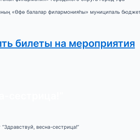
ының «Өфө балалар филармонияһы» муниципаль бюдже
ить билеты на мероприятия
а-сестрица!”
“Здравствуй, весна-сестрица!”