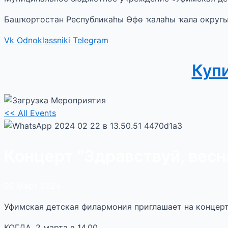
Башҡортостан Республикаһы Өфө ҡалаһы ҡала округ
Vk
Odnoklassniki
Telegram
Куп
<< All Events
Концерт “Здравствуй, весн
02
Март
2024
Уфимская детская филармония приглашает на концерт 
КОГДА. 2 марта в 14.00