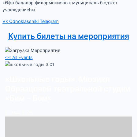
«Өфө балалар филармонияһы» муниципаль бюджет
учреждениеһы
Vk
Odnoklassniki
Telegram
Купить билеты на мероприятия
<< All Events
«Школьные годы». Мюзикл
Образцовой театральной студии
«Бим – Бом»
20
Май
2025