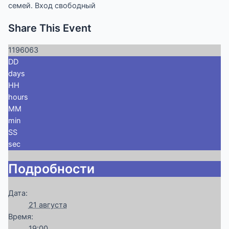
семей. Вход свободный
Share This Event
1196063
DD
days
HH
hours
MM
min
SS
sec
Подробности
Дата:
21 августа
Время:
19:00