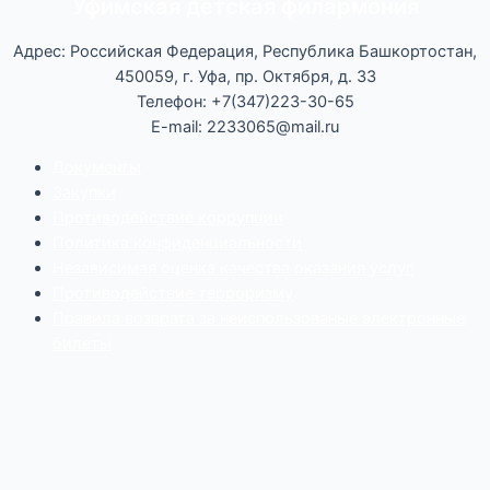
Уфимская детская филармония
Адрес: Российская Федерация, Республика Башкортостан,
450059, г. Уфа, пр. Октября, д. 33
Телефон: +7(347)223-30-65
E-mail: 2233065@mail.ru
Документы
Закупки
Противодействие коррупции
Политика конфиденциальности
Независимая оценка качества оказания услуг
Противодействие
террор
изму
Правила возврата за неиспользованые электронные
билеты
Мы используем cookie-файлы для наилучшего
представления нашего сайта. Продолжая использовать
этот сайт, вы соглашаетесь с использованием cookie-
файлов.