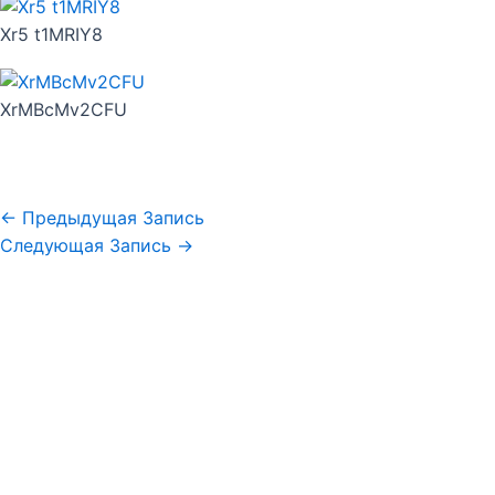
Xr5 t1MRIY8
XrMBcMv2CFU
←
Предыдущая Запись
Следующая Запись
→