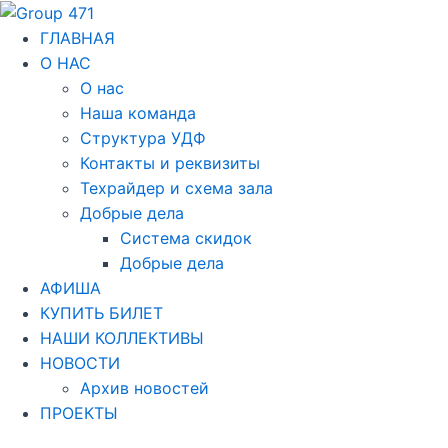
Перейти
Навигация
к
по
ГЛАВНАЯ
содержимому
записям
О НАС
О нас
Наша команда
Структура УДФ
Контакты и реквизиты
Техрайдер и схема зала
Добрые дела
Система скидок
Добрые дела
АФИША
КУПИТЬ БИЛЕТ
НАШИ КОЛЛЕКТИВЫ
НОВОСТИ
Архив новостей
ПРОЕКТЫ