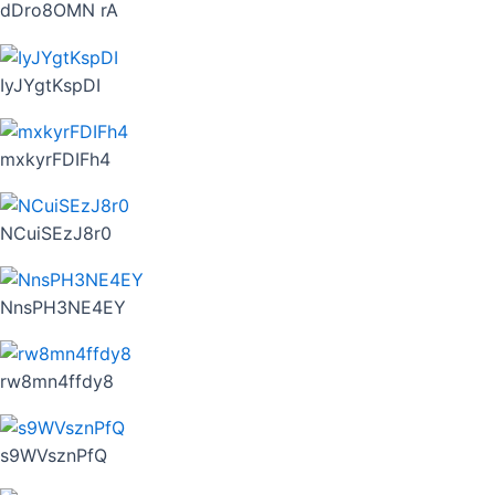
dDro8OMN rA
IyJYgtKspDI
mxkyrFDIFh4
NCuiSEzJ8r0
NnsPH3NE4EY
rw8mn4ffdy8
s9WVsznPfQ