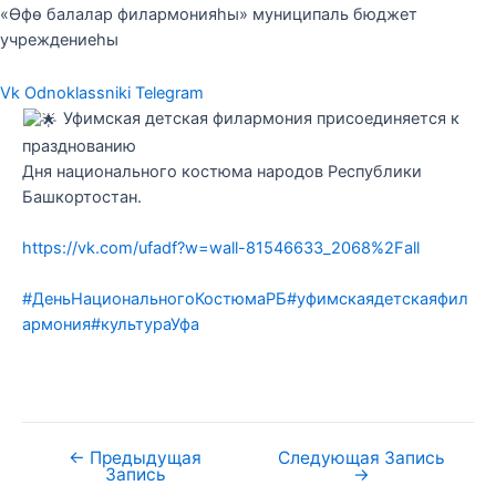
«Өфө балалар филармонияһы» муниципаль бюджет
учреждениеһы
Vk
Odnoklassniki
Telegram
Уфимская детская филармония присоединяется к
празднованию
Дня национального костюма народов Республики
Башкортостан.
https://vk.com/ufadf?w=wall-81546633_2068%2Fall
#ДеньНациональногоКостюмаРБ
#уфимскаядетскаяфил
армония
#культураУфа
←
Предыдущая
Следующая Запись
Запись
→