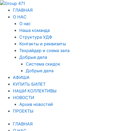
Перейти
Навигация
к
по
ГЛАВНАЯ
содержимому
записям
О НАС
О нас
Наша команда
Структура УДФ
Контакты и реквизиты
Техрайдер и схема зала
Добрые дела
Система скидок
Добрые дела
АФИША
КУПИТЬ БИЛЕТ
НАШИ КОЛЛЕКТИВЫ
НОВОСТИ
Архив новостей
ПРОЕКТЫ
ГЛАВНАЯ
О НАС