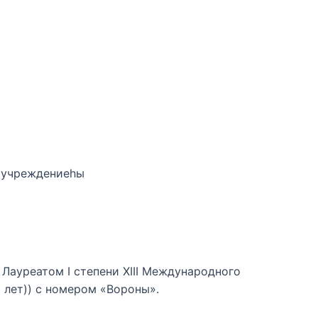
 учреждениеһы
ауреатом І степени XIII Международного
5 лет)) с номером «Вороны».