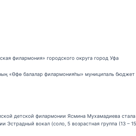
кая филармония» городского округа город Уфа
ның «Өфө балалар филармонияһы» муниципаль бюджет
ской детской филармонии Ясмина Мухамадиева стала Л
и Эстрадный вокал (соло, 5 возрастная группа (13 – 1