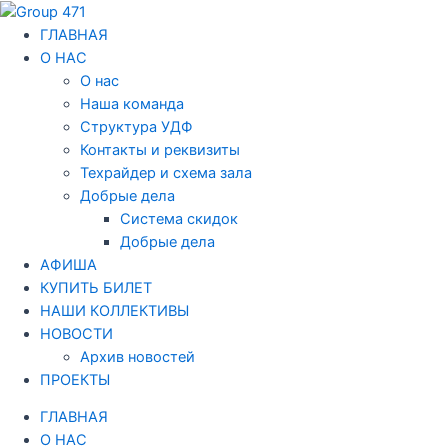
Перейти
Навигация
к
по
ГЛАВНАЯ
содержимому
записям
О НАС
О нас
Наша команда
Структура УДФ
Контакты и реквизиты
Техрайдер и схема зала
Добрые дела
Система скидок
Добрые дела
АФИША
КУПИТЬ БИЛЕТ
НАШИ КОЛЛЕКТИВЫ
НОВОСТИ
Архив новостей
ПРОЕКТЫ
ГЛАВНАЯ
О НАС