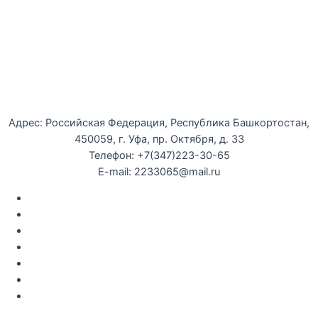
Уфимская детская филармония
Адрес: Российская Федерация, Республика Башкортостан,
450059, г. Уфа, пр. Октября, д. 33
Телефон: +7(347)223-30-65
E-mail: 2233065@mail.ru
Документы
Закупки
Противодействие коррупции
Политика конфиденциальности
Независимая оценка качества оказания услуг
Противодействие
террор
изму
Правила возврата за неиспользованые электронные
билеты