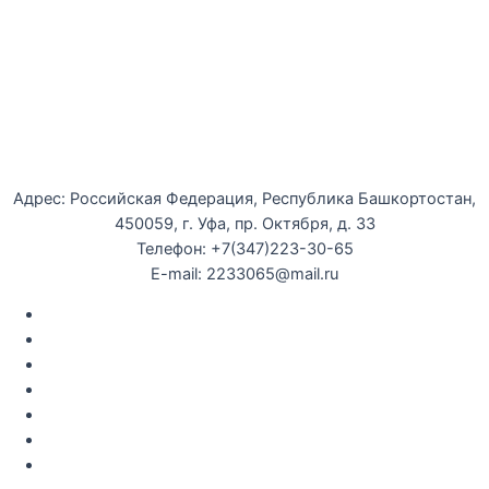
Уфимская детская филармония
Адрес: Российская Федерация, Республика Башкортостан,
450059, г. Уфа, пр. Октября, д. 33
Телефон: +7(347)223-30-65
E-mail: 2233065@mail.ru
Документы
Закупки
Противодействие коррупции
Политика конфиденциальности
Независимая оценка качества оказания услуг
Противодействие
террор
изму
Правила возврата за неиспользованые электронные