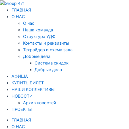
Перейти
Навигация
к
по
ГЛАВНАЯ
содержимому
записям
О НАС
О нас
Наша команда
Структура УДФ
Контакты и реквизиты
Техрайдер и схема зала
Добрые дела
Система скидок
Добрые дела
АФИША
КУПИТЬ БИЛЕТ
НАШИ КОЛЛЕКТИВЫ
НОВОСТИ
Архив новостей
ПРОЕКТЫ
ГЛАВНАЯ
О НАС