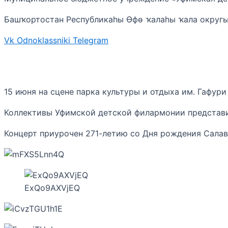
Башҡортостан Республикаһы Өфө ҡалаһы ҡала округ
Vk
Odnoklassniki
Telegram
15 июня на сцене парка культуры и отдыха им. Гафур
Коллективы Уфимской детской филармонии представи
Концерт приурочен 271-летию со Дня рождения Салав
ExQo9AXVjEQ