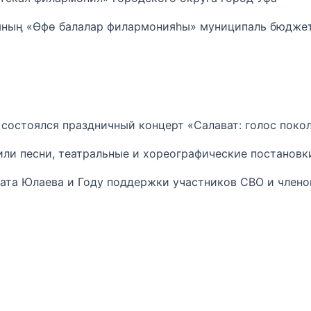
ының «Өфө балалар филармонияһы» муниципаль бюдже
и состоялся праздничный концерт «Салават: голос поко
ли песни, театральные и хореографические постановк
ата Юлаева и Году поддержки участников СВО и члено