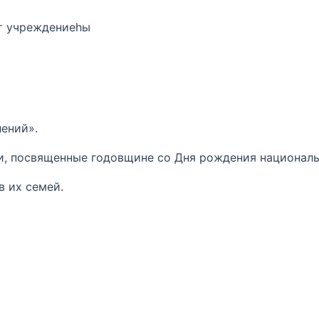
т учреждениеһы
лений».
и, посвященные годовщине со Дня рождения националь
в их семей.