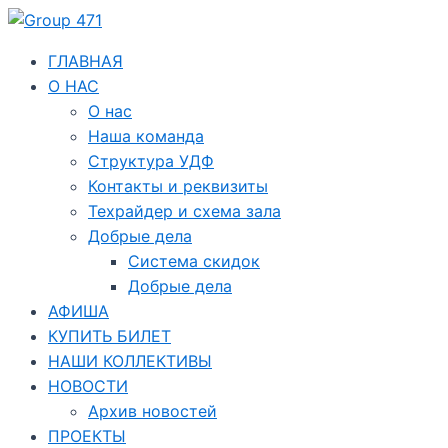
Перейти
Навигация
к
по
содержимому
записям
ГЛАВНАЯ
О НАС
О нас
Наша команда
Структура УДФ
Контакты и реквизиты
Техрайдер и схема зала
Добрые дела
Система скидок
Добрые дела
АФИША
КУПИТЬ БИЛЕТ
НАШИ КОЛЛЕКТИВЫ
НОВОСТИ
Архив новостей
ПРОЕКТЫ