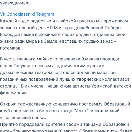
учреждениеһы
Vk
Odnoklassniki
Telegram
Каждый год с радостью и глубокой грустью мы проживаем
знаменательный день – 9 Мая, праздник Великой Победы!
В каждой семье вспоминают своих родных, отдавших свои
жизни ради мира на Земле и вставших грудью за нас –
потомков!
В честь главного майского праздника 9 мая на площади
перед Государственным академическим русским
драматическим театром состоялся большой марафон
праздничных поздравлений лучших творческих коллективов
столицы. В их числе – наши юные артисты Уфимской детской
филармонии.
Открыл торжественную концертную программу Образцовый
клуб спортивного бального танца “Успех”, исполнивший
«Праздничный вальс».
Приятно порадовали зрителей своими танцами Образцовый
ансамбль народного танца “Сварог”, Образцовый ритм-балет