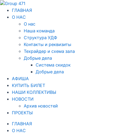
Перейти
Навигация
к
по
ГЛАВНАЯ
содержимому
записям
О НАС
О нас
Наша команда
Структура УДФ
Контакты и реквизиты
Техрайдер и схема зала
Добрые дела
Система скидок
Добрые дела
АФИША
КУПИТЬ БИЛЕТ
НАШИ КОЛЛЕКТИВЫ
НОВОСТИ
Архив новостей
ПРОЕКТЫ
ГЛАВНАЯ
О НАС