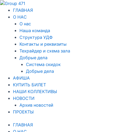
Перейти
Навигация
к
по
ГЛАВНАЯ
содержимому
записям
О НАС
О нас
Наша команда
Структура УДФ
Контакты и реквизиты
Техрайдер и схема зала
Добрые дела
Система скидок
Добрые дела
АФИША
КУПИТЬ БИЛЕТ
НАШИ КОЛЛЕКТИВЫ
НОВОСТИ
Архив новостей
ПРОЕКТЫ
ГЛАВНАЯ
О НАС