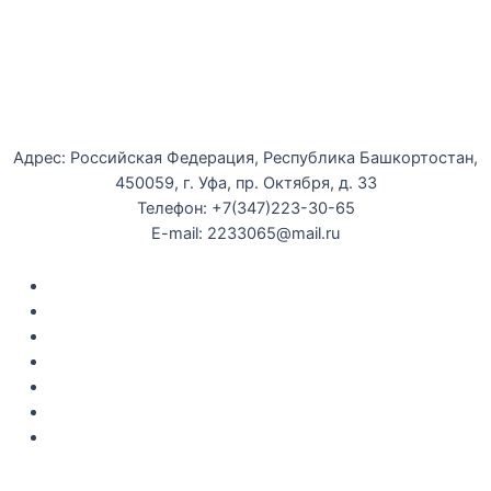
Уфимская детская филармония
Адрес: Российская Федерация, Республика Башкортостан,
450059, г. Уфа, пр. Октября, д. 33
Телефон: +7(347)223-30-65
E-mail: 2233065@mail.ru
Документы
Закупки
Противодействие коррупции
Политика конфиденциальности
Независимая оценка качества оказания услуг
Противодействие
террор
изму
Правила возврата за неиспользованые электронные
билеты