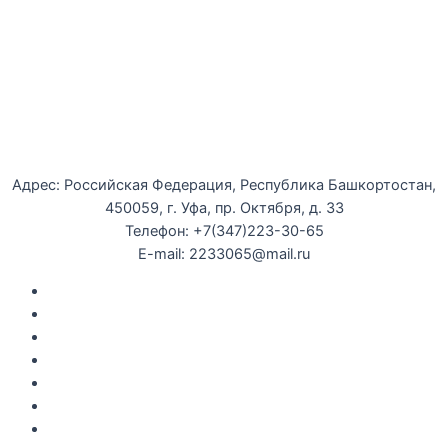
Уфимская детская филармония
Адрес: Российская Федерация, Республика Башкортостан,
450059, г. Уфа, пр. Октября, д. 33
Телефон: +7(347)223-30-65
E-mail: 2233065@mail.ru
Документы
Закупки
Противодействие коррупции
Политика конфиденциальности
Независимая оценка качества оказания услуг
Противодействие
террор
изму
Правила возврата за неиспользованые электронные