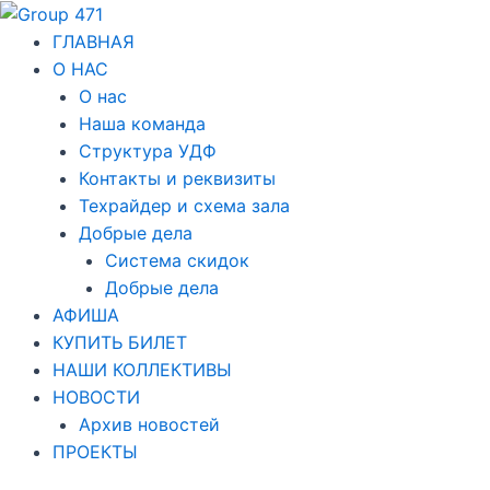
Перейти
Навигация
к
по
ГЛАВНАЯ
содержимому
записям
О НАС
О нас
Наша команда
Структура УДФ
Контакты и реквизиты
Техрайдер и схема зала
Добрые дела
Система скидок
Добрые дела
АФИША
КУПИТЬ БИЛЕТ
НАШИ КОЛЛЕКТИВЫ
НОВОСТИ
Архив новостей
ПРОЕКТЫ