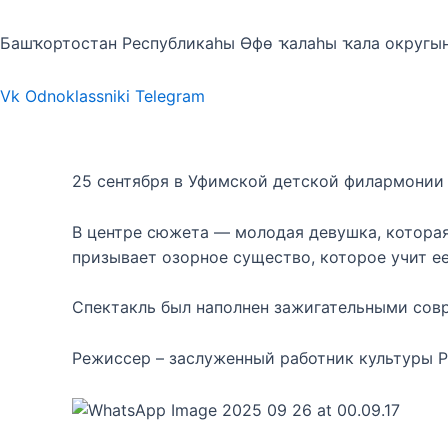
Башҡортостан Республикаһы Өфө ҡалаһы ҡала округы
Vk
Odnoklassniki
Telegram
25 сентября в Уфимской детской филармонии с
В центре сюжета — молодая девушка, которая 
призывает озорное существо, которое учит ее
Спектакль был наполнен зажигательными сов
Режиссер – заслуженный работник культуры 