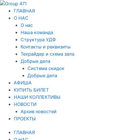
Перейти
Навигация
к
по
ГЛАВНАЯ
содержимому
записям
О НАС
О нас
Наша команда
Структура УДФ
Контакты и реквизиты
Техрайдер и схема зала
Добрые дела
Система скидок
Добрые дела
АФИША
КУПИТЬ БИЛЕТ
НАШИ КОЛЛЕКТИВЫ
НОВОСТИ
Архив новостей
ПРОЕКТЫ
ГЛАВНАЯ
О НАС