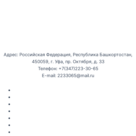
Уфимская детская филармония
Адрес: Российская Федерация, Республика Башкортостан,
450059, г. Уфа, пр. Октября, д. 33
Телефон: +7(347)223-30-65
E-mail: 2233065@mail.ru
Документы
Закупки
Противодействие коррупции
Политика конфиденциальности
Независимая оценка качества оказания услуг
Противодействие
террор
изму
Правила возврата за неиспользованые электронные