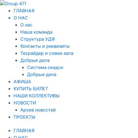
Перейти
Навигация
к
по
ГЛАВНАЯ
содержимому
записям
О НАС
О нас
Наша команда
Структура УДФ
Контакты и реквизиты
Техрайдер и схема зала
Добрые дела
Система скидок
Добрые дела
АФИША
КУПИТЬ БИЛЕТ
НАШИ КОЛЛЕКТИВЫ
НОВОСТИ
Архив новостей
ПРОЕКТЫ
ГЛАВНАЯ
О НАС