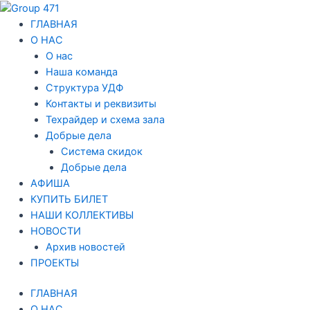
Перейти
Навигация
к
по
ГЛАВНАЯ
содержимому
записям
О НАС
О нас
Наша команда
Структура УДФ
Контакты и реквизиты
Техрайдер и схема зала
Добрые дела
Система скидок
Добрые дела
АФИША
КУПИТЬ БИЛЕТ
НАШИ КОЛЛЕКТИВЫ
НОВОСТИ
Архив новостей
ПРОЕКТЫ
ГЛАВНАЯ
О НАС