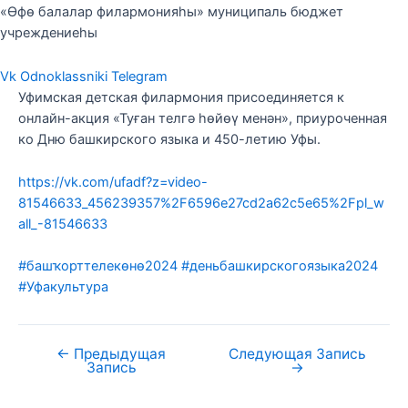
«Өфө балалар филармонияһы» муниципаль бюджет
учреждениеһы
Vk
Odnoklassniki
Telegram
Уфимская детская филармония присоединяется к
онлайн-акция «Туған телгә һөйөү менән», приуроченная
ко Дню башкирского языка и 450-летию Уфы.
https://vk.com/ufadf?z=video-
81546633_456239357%2F6596e27cd2a62c5e65%2Fpl_w
all_-81546633
#башҡорттелекөнө2024
#деньбашкирскогоязыка2024
#Уфакультура
←
Предыдущая
Следующая Запись
Запись
→