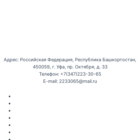
Уфимская детская филармония
Адрес: Российская Федерация, Республика Башкортостан,
450059, г. Уфа, пр. Октября, д. 33
Телефон: +7(347)223-30-65
E-mail: 2233065@mail.ru
Документы
Закупки
Противодействие коррупции
Политика конфиденциальности
Независимая оценка качества оказания услуг
Противодействие
террор
изму
Правила возврата за неиспользованые электронные