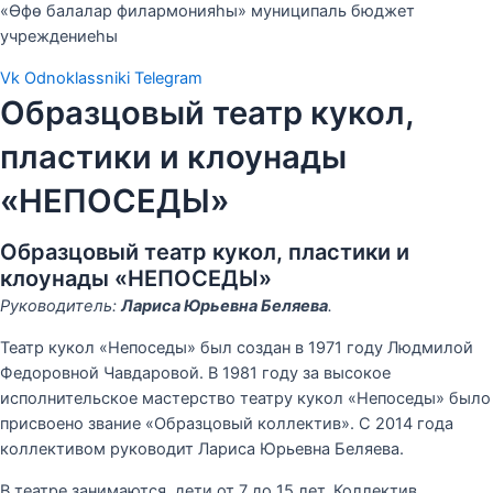
«Өфө балалар филармонияһы» муниципаль бюджет
учреждениеһы
Vk
Odnoklassniki
Telegram
Образцовый театр кукол,
пластики и клоунады
«НЕПОСЕДЫ»
Образцовый театр кукол, пластики и
клоунады «НЕПОСЕДЫ»
Руководитель:
Лариса Юрьевна Беляева
.
Театр кукол «Непоседы» был создан в 1971 году Людмилой
Федоровной Чавдаровой. В 1981 году за высокое
исполнительское мастерство театру кукол «Непоседы» было
присвоено звание «Образцовый коллектив». С 2014 года
коллективом руководит Лариса Юрьевна Беляева.
В театре занимаются дети от 7 до 15 лет. Коллектив