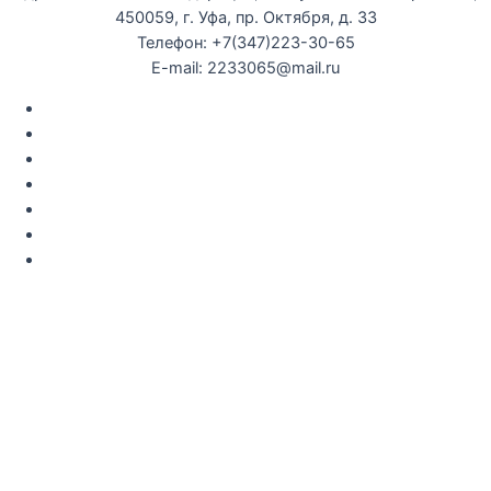
450059, г. Уфа, пр. Октября, д. 33
Телефон: +7(347)223-30-65
E-mail: 2233065@mail.ru
Документы
Закупки
Противодействие коррупции
Политика конфиденциальности
Независимая оценка качества оказания услуг
Противодействие
террор
изму
Правила возврата за неиспользованые электронные
билеты
Мы используем cookie-файлы для наилучшего представления
нашего сайта. Продолжая использовать этот сайт, вы
соглашаетесь с использованием cookie-файлов.
Принять
Отказаться
Политика конфиденциальности