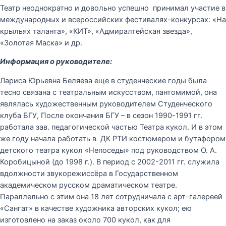
Театр неоднократно и довольно успешно принимал участие в
международных и всероссийских фестивалях-конкурсах: «На
крыльях таланта», «КИТ», «Адмиралтейская звезда»,
«Золотая Маска» и др.
Информация о руководителе:
Лариса Юрьевна Беляева еще в студенческие годы была
тесно связана с театральным искусством, пантомимой, она
являлась художественным руководителем Студенческого
клуба БГУ, После окончания БГУ – в сезон 1990-1991 гг.
работала зав. педагогической частью Театра кукол. И в этом
же году начала работать в ДК РТИ костюмером и бутафором
детского театра кукол «Непоседы» под руководством О. А.
Коробицыной (до 1998 г.). В период с 2002-2011 гг. служила
вдолжности звукорежиссёра в Государственном
академическом русском драматическом театре.
Параллельно с этим она 18 лет сотрудничала с арт-галереей
«Сангат» в качестве художника авторских кукол; ею
изготовлено на заказ около 700 кукол, как для