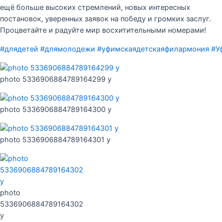
ещё больше высоких стремлений, новых интересных
постановок, уверенных заявок на победу и громких заслуг.
Процветайте и радуйте мир восхитительными номерами!
#длядетей
#длямолодежи
#уфимскаядетскаяфилармония
#У
photo 5336906884789164299 y
photo 5336906884789164300 y
photo 5336906884789164301 y
photo
5336906884789164302
y