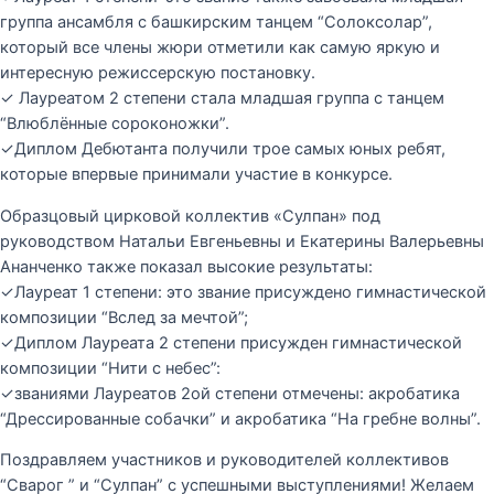
группа ансамбля с башкирским танцем “Солоксолар”,
который все члены жюри отметили как самую яркую и
интересную режиссерскую постановку.
✓ Лауреатом 2 степени стала младшая группа с танцем
“Влюблённые сороконожки”.
✓Диплом Дебютанта получили трое самых юных ребят,
которые впервые принимали участие в конкурсе.
Образцовый цирковой коллектив «Сулпан» под
руководством Натальи Евгеньевны и Екатерины Валерьевны
Ананченко также показал высокие результаты:
✓Лауреат 1 степени: это звание присуждено гимнастической
композиции “Вслед за мечтой”;
✓Диплом Лауреата 2 степени присужден гимнастической
композиции “Нити с небес”:
✓званиями Лауреатов 2ой степени отмечены: акробатика
“Дрессированные собачки” и акробатика “На гребне волны”.
Поздравляем участников и руководителей коллективов
“Сварог ” и “Сулпан” с успешными выступлениями! Желаем