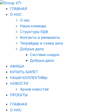
Перейти
Навигация
к
по
ГЛАВНАЯ
содержимому
записям
О НАС
О нас
Наша команда
Структура УДФ
Контакты и реквизиты
Техрайдер и схема зала
Добрые дела
Система скидок
Добрые дела
АФИША
КУПИТЬ БИЛЕТ
НАШИ КОЛЛЕКТИВЫ
НОВОСТИ
Архив новостей
ПРОЕКТЫ
ГЛАВНАЯ
О НАС