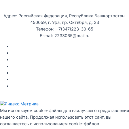
Уфимская детская филармония
Адрес: Российская Федерация, Республика Башкортостан,
450059, г. Уфа, пр. Октября, д. 33
Телефон: +7(347)223-30-65
E-mail: 2233065@mail.ru
Документы
Закупки
Противодействие коррупции
Политика конфиденциальности
Независимая оценка качества оказания услуг
Противодействие
террор
изму
Правила возврата за неиспользованые электронные
билеты
Мы используем cookie-файлы для наилучшего представления
нашего сайта. Продолжая использовать этот сайт, вы
соглашаетесь с использованием cookie-файлов.