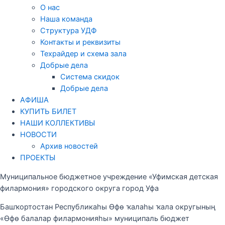
О нас
Наша команда
Структура УДФ
Контакты и реквизиты
Техрайдер и схема зала
Добрые дела
Система скидок
Добрые дела
АФИША
КУПИТЬ БИЛЕТ
НАШИ КОЛЛЕКТИВЫ
НОВОСТИ
Архив новостей
ПРОЕКТЫ
Муниципальное бюджетное учреждение «Уфимская детская
филармония» городского округа город Уфа
Башҡортостан Республикаһы Өфө ҡалаһы ҡала округының
«Өфө балалар филармонияһы» муниципаль бюджет