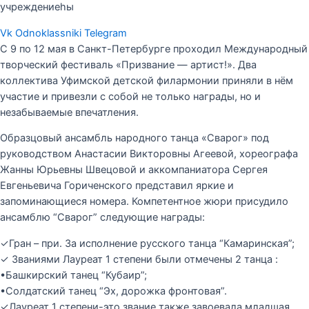
учреждениеһы
Vk
Odnoklassniki
Telegram
С 9 по 12 мая в Санкт-Петербурге проходил Международный
творческий фестиваль «Призвание — артист!». Два
коллектива Уфимской детской филармонии приняли в нём
участие и привезли с собой не только награды, но и
незабываемые впечатления.
Образцовый ансамбль народного танца «Сварог» под
руководством Анастасии Викторовны Агеевой, хореографа
Жанны Юрьевны Швецовой и аккомпаниатора Сергея
Евгеньевича Гориченского представил яркие и
запоминающиеся номера. Компетентное жюри присудило
ансамблю “Сварог” следующие награды:
✓Гран – при. За исполнение русского танца “Камаринская”;
✓ Званиями Лауреат 1 степени были отмечены 2 танца :
•Башкирский танец “Кубаир”;
•Солдатский танец “Эх, дорожка фронтовая”.
✓Лауреат 1 степени-это звание также завоевала младшая