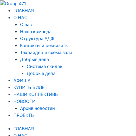
Перейти
к
ГЛАВНАЯ
содержимому
О НАС
О нас
Наша команда
Структура УДФ
Контакты и реквизиты
Техрайдер и схема зала
Добрые дела
Система скидок
Добрые дела
АФИША
КУПИТЬ БИЛЕТ
НАШИ КОЛЛЕКТИВЫ
НОВОСТИ
Архив новостей
ПРОЕКТЫ
ГЛАВНАЯ
О НАС