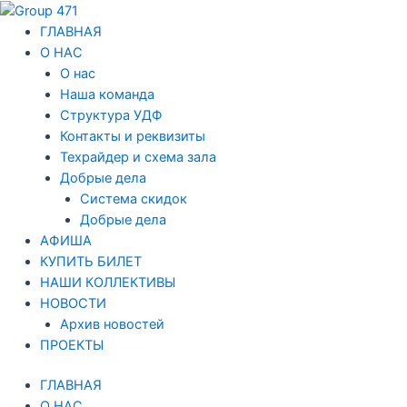
Перейти
к
ГЛАВНАЯ
содержимому
О НАС
О нас
Наша команда
Структура УДФ
Контакты и реквизиты
Техрайдер и схема зала
Добрые дела
Система скидок
Добрые дела
АФИША
КУПИТЬ БИЛЕТ
НАШИ КОЛЛЕКТИВЫ
НОВОСТИ
Архив новостей
ПРОЕКТЫ
ГЛАВНАЯ
О НАС