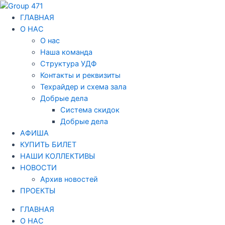
Перейти
Навигация
к
по
ГЛАВНАЯ
содержимому
записям
О НАС
О нас
Наша команда
Структура УДФ
Контакты и реквизиты
Техрайдер и схема зала
Добрые дела
Система скидок
Добрые дела
АФИША
КУПИТЬ БИЛЕТ
НАШИ КОЛЛЕКТИВЫ
НОВОСТИ
Архив новостей
ПРОЕКТЫ
ГЛАВНАЯ
О НАС