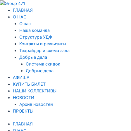
Перейти
Навигация
к
по
ГЛАВНАЯ
содержимому
записям
О НАС
О нас
Наша команда
Структура УДФ
Контакты и реквизиты
Техрайдер и схема зала
Добрые дела
Система скидок
Добрые дела
АФИША
КУПИТЬ БИЛЕТ
НАШИ КОЛЛЕКТИВЫ
НОВОСТИ
Архив новостей
ПРОЕКТЫ
ГЛАВНАЯ
О НАС