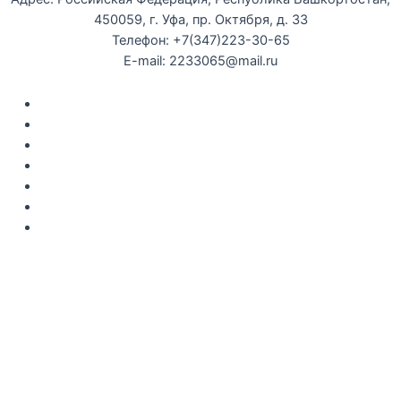
450059, г. Уфа, пр. Октября, д. 33
Телефон: +7(347)223-30-65
E-mail: 2233065@mail.ru
Документы
Закупки
Противодействие коррупции
Политика конфиденциальности
Независимая оценка качества оказания услуг
Противодействие
террор
изму
Правила возврата за неиспользованые электронные
билеты
Мы используем cookie-файлы для наилучшего представления
нашего сайта. Продолжая использовать этот сайт, вы
соглашаетесь с использованием cookie-файлов.
Принять
Отказаться