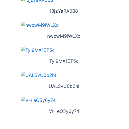
I3jzYaRA0B8
nwcwM9lWLXo
Tyl9MX1ET5c
UALSvU0b2hI
VH eQ5y6y74