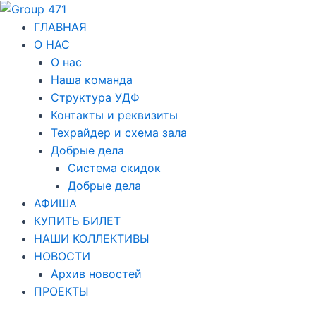
Перейти
Навигация
к
по
ГЛАВНАЯ
содержимому
записям
О НАС
О нас
Наша команда
Структура УДФ
Контакты и реквизиты
Техрайдер и схема зала
Добрые дела
Система скидок
Добрые дела
АФИША
КУПИТЬ БИЛЕТ
НАШИ КОЛЛЕКТИВЫ
НОВОСТИ
Архив новостей
ПРОЕКТЫ