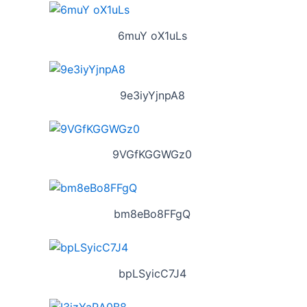
6muY oX1uLs
9e3iyYjnpA8
9VGfKGGWGz0
bm8eBo8FFgQ
bpLSyicC7J4