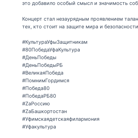
это добавило особый смысл и значимость со
Концерт стал незаурядным проявлением талан
тех, кто стоит на защите мира и безопасност
#КультураУфыЗащитникам
#80ПобедаУфаКультура
#ДеньПобеды
#ДеньПобедыРБ
#ВеликаяПобеда
#ПомнимГордимся
#Победа80
#ПобедаРБ80
#ZаРоссию
#ZаБашкортостан
#Уфимскаядетскаяфилармония
#Уфакультура