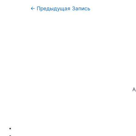
←
Предыдущая Запись
А
Документы
Закупки