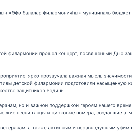
ның «Өфө балалар филармонияһы» муниципаль бюджет
ской филармонии прошел концерт, посвященный Дню з
роприятие, ярко прозвучала важная мысль значимости
тивы детской филармонии подготовили насыщенную к
ужестве защитников Родины.
теранам, но и важной поддержкой героям нашего врем
еские песни,танцы и цирковые номера, создавшие атмо
 ветеранам, а также активным и неравнодушным уфим