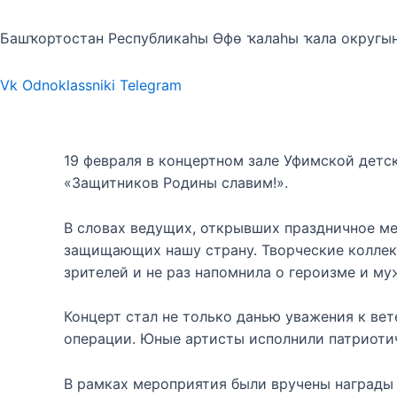
Башҡортостан Республикаһы Өфө ҡалаһы ҡала округы
Vk
Odnoklassniki
Telegram
19 февраля в концертном зале Уфимской дет
«Защитников Родины славим!».
В словах ведущих, открывших праздничное ме
защищающих нашу страну. Творческие коллек
зрителей и не раз напомнила о героизме и м
Концерт стал не только данью уважения к ве
операции. Юные артисты исполнили патриотич
В рамках мероприятия были вручены награды