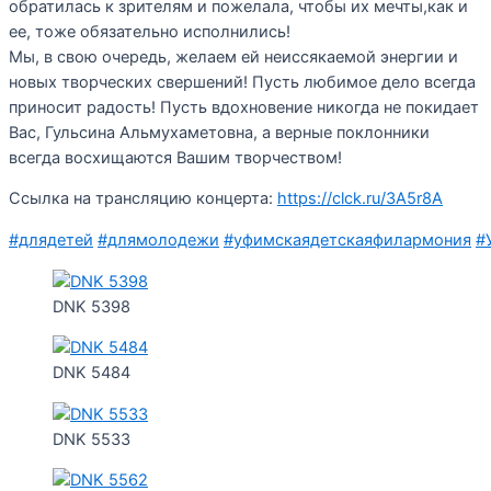
обратилась к зрителям и пожелала, чтобы их мечты,как и
ее, тоже обязательно исполнились!
Мы, в свою очередь, желаем ей неиссякаемой энергии и
новых творческих свершений! Пусть любимое дело всегда
приносит радость! Пусть вдохновение никогда не покидает
Вас, Гульсина Альмухаметовна, а верные поклонники
всегда восхищаются Вашим творчеством!
Ссылка на трансляцию концерта:
https://clck.ru/3A5r8A
#длядетей
#длямолодежи
#уфимскаядетскаяфилармония
#
DNK 5398
DNK 5484
DNK 5533