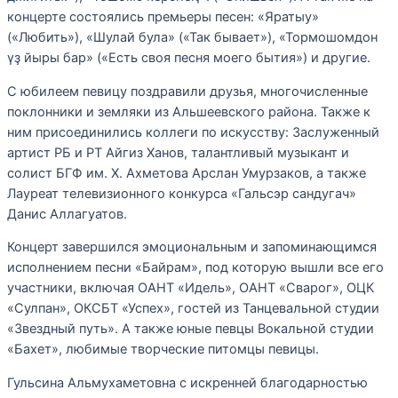
концерте состоялись премьеры песен: «Яратыу»
(«Любить»), «Шулай була» («Так бывает»), «Тормошомдон
үҙ йыры бар» («Есть своя песня моего бытия») и другие.
С юбилеем певицу поздравили друзья, многочисленные
поклонники и земляки из Альшеевского района. Также к
ним присоединились коллеги по искусству: Заслуженный
артист РБ и РТ Айгиз Ханов, талантливый музыкант и
солист БГФ им. Х. Ахметова Арслан Умурзаков, а также
Лауреат телевизионного конкурса «Гальсэр сандугач»
Данис Аллагуатов.
Концерт завершился эмоциональным и запоминающимся
исполнением песни «Байрам», под которую вышли все его
участники, включая ОАНТ «Идель», ОАНТ «Сварог», ОЦК
«Сулпан», ОКСБТ «Успех», гостей из Танцевальной студии
«Звездный путь». А также юные певцы Вокальной студии
«Бахет», любимые творческие питомцы певицы.
Гульсина Альмухаметовна с искренней благодарностью