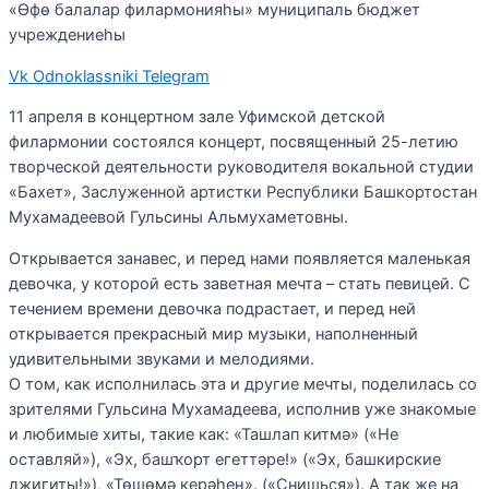
«Өфө балалар филармонияһы» муниципаль бюджет
учреждениеһы
Vk
Odnoklassniki
Telegram
11 апреля в концертном зале Уфимской детской
филармонии состоялся концерт, посвященный 25-летию
творческой деятельности руководителя вокальной студии
«Бахет», Заслуженной артистки Республики Башкортостан
Мухамадеевой Гульсины Альмухаметовны.
Открывается занавес, и перед нами появляется маленькая
девочка, у которой есть заветная мечта – стать певицей. С
течением времени девочка подрастает, и перед ней
открывается прекрасный мир музыки, наполненный
удивительными звуками и мелодиями.
О том, как исполнилась эта и другие мечты, поделилась со
зрителями Гульсина Мухамадеева, исполнив уже знакомые
и любимые хиты, такие как: «Ташлап китмә» («Не
оставляй»), «Эх, башҡорт егеттәре!» («Эх, башкирские
джигиты!»), «Төшөмә керәһең». («Снишься»). А так же на