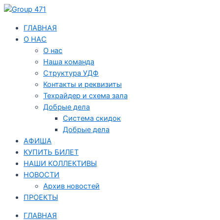
Перейти
Навигация
к
по
содержимому
записям
ГЛАВНАЯ
О НАС
О нас
Наша команда
Структура УДФ
Контакты и реквизиты
Техрайдер и схема зала
Добрые дела
Система скидок
Добрые дела
АФИША
КУПИТЬ БИЛЕТ
НАШИ КОЛЛЕКТИВЫ
НОВОСТИ
Архив новостей
ПРОЕКТЫ
ГЛАВНАЯ