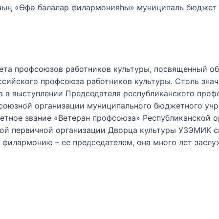
ның «Өфө балалар филармонияһы» муниципаль бюджет
тета профсоюзов работников культуры, посвященный 
ссийского профсоюза работников культуры. Столь зна
а в выступлении Председателя республиканского профс
фсоюзной организации муниципального бюджетного уч
четное звание «Ветеран профсоюза» Республиканской 
ой первичной организации Дворца культуры УЗЭМИК сна
филармонию – ее председателем, она много лет заслу