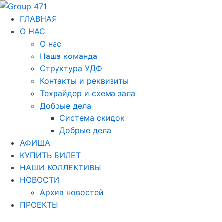
Перейти
Навигация
к
по
ГЛАВНАЯ
содержимому
записям
О НАС
О нас
Наша команда
Структура УДФ
Контакты и реквизиты
Техрайдер и схема зала
Добрые дела
Система скидок
Добрые дела
АФИША
КУПИТЬ БИЛЕТ
НАШИ КОЛЛЕКТИВЫ
НОВОСТИ
Архив новостей
ПРОЕКТЫ