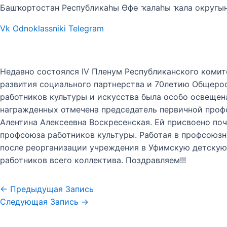
Башҡортостан Республикаһы Өфө ҡалаһы ҡала округы
Vk
Odnoklassniki
Telegram
Недавно состоялся IV Пленум Республиканского коми
развития социального партнерства и 70летию Общеро
работников культуры и искусства была особо освещен
награжденных отмечена председатель первичной про
Алентина Алексеевна Воскресенская. Ей присвоено по
профсоюза работников культуры. Работая в профсоюзн
после реорганизации учреждения в Уфимскую детскую 
работников всего коллектива. Поздравляем!!!
←
Предыдущая Запись
Следующая Запись
→