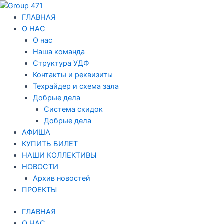
Перейти
Навигация
к
по
ГЛАВНАЯ
содержимому
записям
О НАС
О нас
Наша команда
Структура УДФ
Контакты и реквизиты
Техрайдер и схема зала
Добрые дела
Система скидок
Добрые дела
АФИША
КУПИТЬ БИЛЕТ
НАШИ КОЛЛЕКТИВЫ
НОВОСТИ
Архив новостей
ПРОЕКТЫ
ГЛАВНАЯ
О НАС