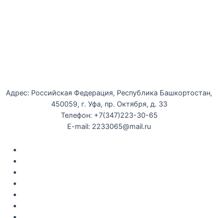
Уфимская детская филармония
Адрес: Российская Федерация, Республика Башкортостан,
450059, г. Уфа, пр. Октября, д. 33
Телефон: +7(347)223-30-65
E-mail: 2233065@mail.ru
Документы
Закупки
Противодействие коррупции
Политика конфиденциальности
Независимая оценка качества оказания услуг
Противодействие
террор
изму
Правила возврата за неиспользованые электронные