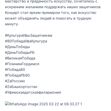
мастерство и преданность искусству, сочетались с
искренним желанием поддержать наших защитников.
Концерт стал ярким примером того, как искусство
может объединять людей и помогать в трудную
минуту.
#КультураУфыЗащитникам
#80ПобедаУфаКультура
#ДеньПобеды
#ДеньПобедыРБ
#ВеликаяПобеда
#ПомнимГордимся
#Победа80
#ПобедаРБ80
#ZаРоссию
#ZаБашкортостан
#Уфимскаядетскаяфилармония