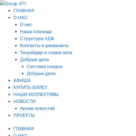
Перейти
Навигация
к
по
ГЛАВНАЯ
содержимому
записям
О НАС
О нас
Наша команда
Структура УДФ
Контакты и реквизиты
Техрайдер и схема зала
Добрые дела
Система скидок
Добрые дела
АФИША
КУПИТЬ БИЛЕТ
НАШИ КОЛЛЕКТИВЫ
НОВОСТИ
Архив новостей
ПРОЕКТЫ
ГЛАВНАЯ
О НАС