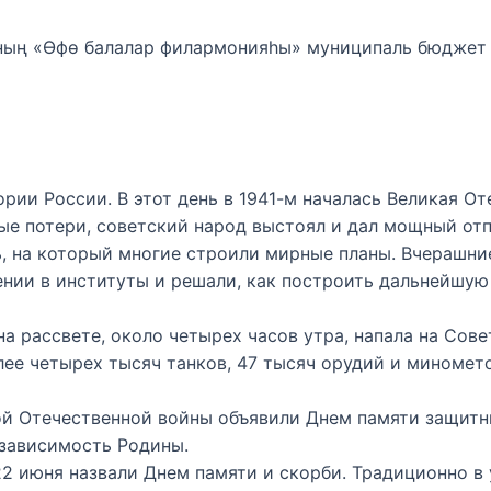
ның «Өфө балалар филармонияһы» муниципаль бюджет
рии России. В этот день в 1941-м началась Великая От
ые потери, советский народ выстоял и дал мощный отп
ь, на который многие строили мирные планы. Вчерашни
ении в институты и решали, как построить дальнейшую
на рассвете, около четырех часов утра, напала на Со
лее четырех тысяч танков, 47 тысяч орудий и миномето
икой Отечественной войны объявили Днем памяти защит
независимость Родины.
22 июня назвали Днем памяти и скорби. Традиционно в 