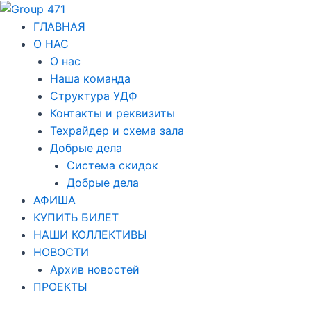
Перейти
Навигация
к
по
ГЛАВНАЯ
содержимому
записям
О НАС
О нас
Наша команда
Структура УДФ
Контакты и реквизиты
Техрайдер и схема зала
Добрые дела
Система скидок
Добрые дела
АФИША
КУПИТЬ БИЛЕТ
НАШИ КОЛЛЕКТИВЫ
НОВОСТИ
Архив новостей
ПРОЕКТЫ