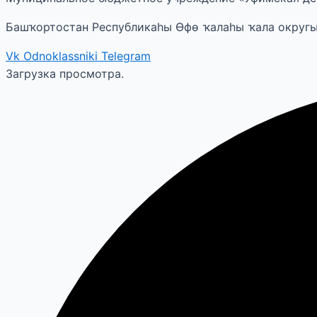
Башҡортостан Республикаһы Өфө ҡалаһы ҡала округ
Vk
Odnoklassniki
Telegram
Загрузка просмотра.