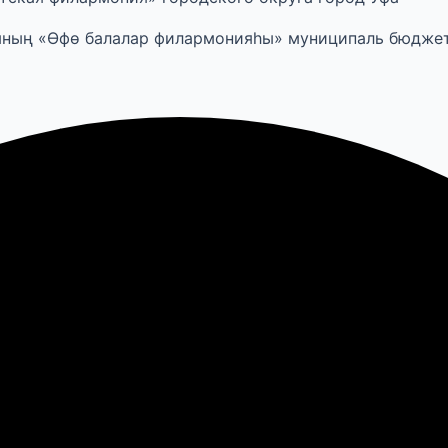
ының «Өфө балалар филармонияһы» муниципаль бюдже