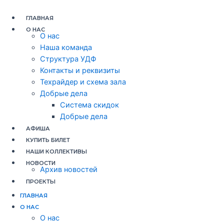
Перейти
Навигация
к
по
ГЛАВНАЯ
содержимому
записям
О НАС
О нас
Наша команда
Структура УДФ
Контакты и реквизиты
Техрайдер и схема зала
Добрые дела
Система скидок
Добрые дела
АФИША
КУПИТЬ БИЛЕТ
НАШИ КОЛЛЕКТИВЫ
НОВОСТИ
Архив новостей
ПРОЕКТЫ
ГЛАВНАЯ
О НАС
О нас