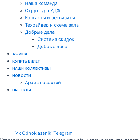
Наша команда
Структура УДФ
Контакты и реквизиты
Техрайдер и схема зала
Добрые дела
Система скидок
Добрые дела
АФИША
КУПИТЬ БИЛЕТ
НАШИ КОЛЛЕКТИВЫ
НОВОСТИ
Архив новостей
ПРОЕКТЫ
Муниципальное бюджетное учреждение «Уфимская детская
филармония» городского округа город Уфа
Башҡортостан Республикаһы Өфө ҡалаһы ҡала округының «Өфө
балалар филармонияһы» муниципаль бюджет учреждениеһы
Vk
Odnoklassniki
Telegram