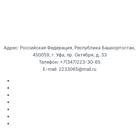
Уфимская детская филармония
Адрес: Российская Федерация, Республика Башкортостан,
450059, г. Уфа, пр. Октября, д. 33
Телефон: +7(347)223-30-65
E-mail: 2233065@mail.ru
Документы
Закупки
Противодействие коррупции
Политика конфиденциальности
Независимая оценка качества оказания услуг
Противодействие
террор
изму
Правила возврата за неиспользованые электронные
билеты