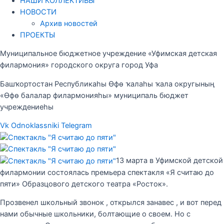
НАШИ КОЛЛЕКТИВЫ
НОВОСТИ
Архив новостей
ПРОЕКТЫ
Муниципальное бюджетное учреждение «Уфимская детская
филармония» городского округа город Уфа
Башҡортостан Республикаһы Өфө ҡалаһы ҡала округының
«Өфө балалар филармонияһы» муниципаль бюджет
учреждениеһы
Vk
Odnoklassniki
Telegram
13 марта в Уфимской детской
филармонии состоялась премьера спектакля «Я считаю до
пяти» Образцового детского театра «Росток».
Прозвенел школьный звонок , открылся занавес , и вот перед
нами обычные школьники, болтающие о своем. Но с