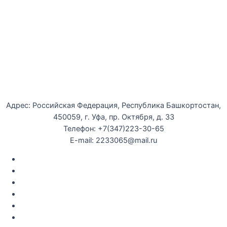
Уфимская детская филармония
Адрес: Российская Федерация, Республика Башкортостан,
450059, г. Уфа, пр. Октября, д. 33
Телефон: +7(347)223-30-65
E-mail: 2233065@mail.ru
Документы
Закупки
Противодействие коррупции
Политика конфиденциальности
Независимая оценка качества оказания услуг
Противодействие
террор
изму