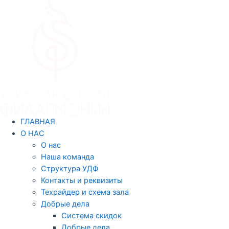
Перейти
Навигация
к
по
содержимому
записям
ГЛАВНАЯ
О НАС
О нас
Наша команда
Структура УДФ
Контакты и реквизиты
Техрайдер и схема зала
Добрые дела
Система скидок
Добрые дела