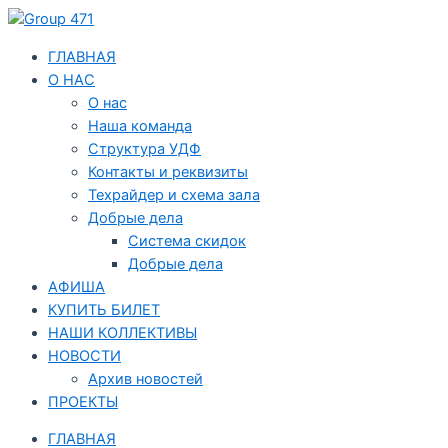
Перейти
Навигация
к
по
содержимому
записям
ГЛАВНАЯ
О НАС
О нас
Наша команда
Структура УДФ
Контакты и реквизиты
Техрайдер и схема зала
Добрые дела
Система скидок
Добрые дела
АФИША
КУПИТЬ БИЛЕТ
НАШИ КОЛЛЕКТИВЫ
НОВОСТИ
Архив новостей
ПРОЕКТЫ
ГЛАВНАЯ