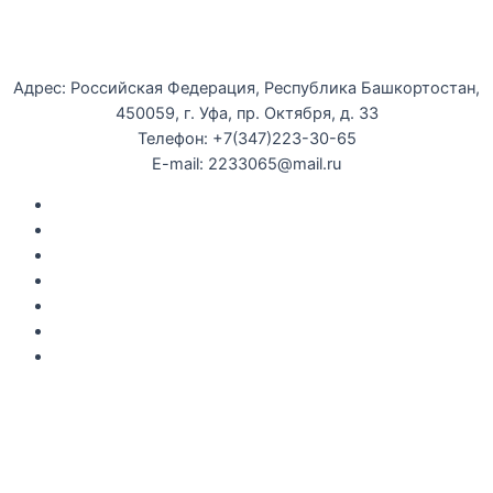
Уфимская детская филармония
Адрес: Российская Федерация, Республика Башкортостан,
450059, г. Уфа, пр. Октября, д. 33
Телефон: +7(347)223-30-65
E-mail: 2233065@mail.ru
Документы
Закупки
Противодействие коррупции
Политика конфиденциальности
Независимая оценка качества оказания услуг
Противодействие
террор
изму
Правила возврата за неиспользованые электронные
билеты
Мы используем cookie-файлы для наилучшего
представления нашего сайта. Продолжая использовать