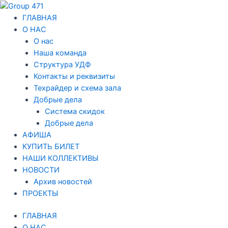
Перейти
Навигация
к
по
ГЛАВНАЯ
содержимому
записям
О НАС
О нас
Наша команда
Структура УДФ
Контакты и реквизиты
Техрайдер и схема зала
Добрые дела
Система скидок
Добрые дела
АФИША
КУПИТЬ БИЛЕТ
НАШИ КОЛЛЕКТИВЫ
НОВОСТИ
Архив новостей
ПРОЕКТЫ
ГЛАВНАЯ
О НАС