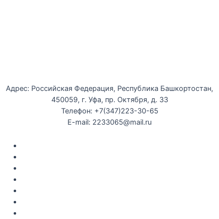
Уфимская детская филармония
Адрес: Российская Федерация, Республика Башкортостан,
450059, г. Уфа, пр. Октября, д. 33
Телефон: +7(347)223-30-65
E-mail: 2233065@mail.ru
Документы
Закупки
Противодействие коррупции
Политика конфиденциальности
Независимая оценка качества оказания услуг
Противодействие
террор
изму
Правила возврата за неиспользованые электронные