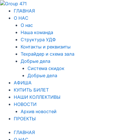
Перейти
Навигация
к
по
ГЛАВНАЯ
содержимому
записям
О НАС
О нас
Наша команда
Структура УДФ
Контакты и реквизиты
Техрайдер и схема зала
Добрые дела
Система скидок
Добрые дела
АФИША
КУПИТЬ БИЛЕТ
НАШИ КОЛЛЕКТИВЫ
НОВОСТИ
Архив новостей
ПРОЕКТЫ
ГЛАВНАЯ
О НАС