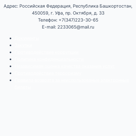
Адрес: Российская Федерация, Республика Башкортостан,
450059, г. Уфа, пр. Октября, д. 33
Телефон: +7(347)223-30-65
E-mail: 2233065@mail.ru
Документы
Закупки
Противодействие коррупции
Политика конфиденциальности
Независимая оценка качества оказания услуг
Противодействие
террор
изму
Правила возврата за неиспользованые электронные
билеты
Мы используем cookie-файлы для наилучшего
представления нашего сайта. Продолжая использовать
этот сайт, вы соглашаетесь с использованием cookie-
файлов.
Принять