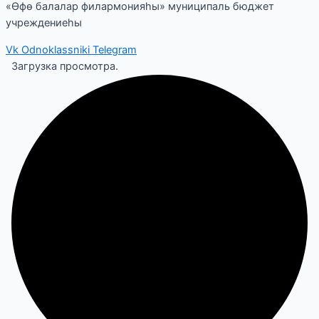
«Өфө балалар филармонияһы» муниципаль бюджет
учреждениеһы
Vk
Odnoklassniki
Telegram
Загрузка просмотра.