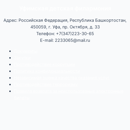
Уфимская детская филармония
Адрес: Российская Федерация, Республика Башкортостан,
450059, г. Уфа, пр. Октября, д. 33
Телефон: +7(347)223-30-65
E-mail: 2233065@mail.ru
Документы
Закупки
Противодействие коррупции
Политика конфиденциальности
Независимая оценка качества оказания услуг
Противодействие
террор
изму
Правила возврата за неиспользованые электронные
билеты
Мы используем cookie-файлы для наилучшего
представления нашего сайта. Продолжая использовать
этот сайт, вы соглашаетесь с использованием cookie-