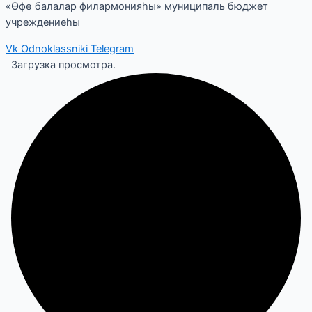
«Өфө балалар филармонияһы» муниципаль бюджет
учреждениеһы
Vk
Odnoklassniki
Telegram
Загрузка просмотра.