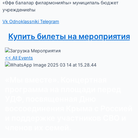
«Өфө балалар филармонияһы» муниципаль бюджет
учреждениеһы
Vk
Odnoklassniki
Telegram
Купить билеты на мероприятия
<< All Events
«Мы вместе». Концертная
программа на площади перед
УДФ, посвященная Дню
воссоединения Крыма с Россией
и поддержке участников СВО и
членов их семей.