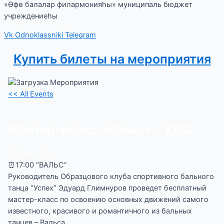
«Өфө балалар филармонияһы» муниципаль бюджет
учреждениеһы
Vk
Odnoklassniki
Telegram
Купить билеты на мероприятия
<< All Events
Мастер-класс «Вальс» – УДФ
16
Май
2023
⏰17:00 “ВАЛЬС”
Руководитель Образцового клуба спортивного бального
танца “Успех” Эдуард Глимнуров проведет бесплатный
мастер-класс по освоению основных движений самого
известного, красивого и романтичного из бальных
танцев – Вальса.