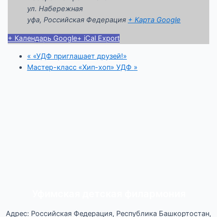
ул. Набережная
уфа
,
Российская Федерация
+ Карта Google
+ Календарь Google
+ iCal Export
«
«УДФ приглашает друзей!»
Мастер-класс «Хип-хоп» УДФ
»
Уфимская детская филармония
Адрес: Российская Федерация, Республика Башкортостан,