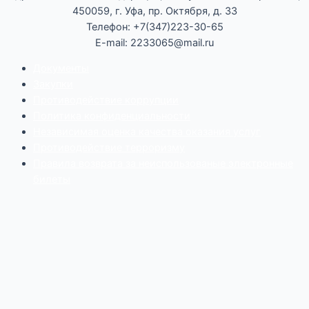
450059, г. Уфа, пр. Октября, д. 33
Телефон: +7(347)223-30-65
E-mail: 2233065@mail.ru
Документы
Закупки
Противодействие коррупции
Политика конфиденциальности
Независимая оценка качества оказания услуг
Противодействие
террор
изму
Правила возврата за неиспользованые электронные
билеты
Мы используем cookie-файлы для наилучшего
представления нашего сайта. Продолжая использовать
этот сайт, вы соглашаетесь с использованием cookie-
файлов.
Принять
Отказаться