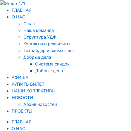
Перейти
Навигация
к
по
ГЛАВНАЯ
содержимому
записям
О НАС
О нас
Наша команда
Структура УДФ
Контакты и реквизиты
Техрайдер и схема зала
Добрые дела
Система скидок
Добрые дела
АФИША
КУПИТЬ БИЛЕТ
НАШИ КОЛЛЕКТИВЫ
НОВОСТИ
Архив новостей
ПРОЕКТЫ
ГЛАВНАЯ
О НАС