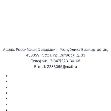
Уфимская детская филармония
Адрес: Российская Федерация, Республика Башкортостан,
450059, г. Уфа, пр. Октября, д. 33
Телефон: +7(347)223-30-65
E-mail: 2233065@mail.ru
Документы
Закупки
Противодействие коррупции
Политика конфиденциальности
Независимая оценка качества оказания услуг
Противодействие
террор
изму
Правила возврата за неиспользованые электронные