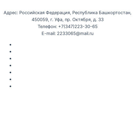
Уфимская детская филармония
Адрес: Российская Федерация, Республика Башкортостан,
450059, г. Уфа, пр. Октября, д. 33
Телефон: +7(347)223-30-65
E-mail: 2233065@mail.ru
Документы
Закупки
Противодействие коррупции
Политика конфиденциальности
Независимая оценка качества оказания услуг
Противодействие
террор
изму
Правила возврата за неиспользованые электронные
билеты
Мы используем cookie-файлы для наилучшего
представления нашего сайта. Продолжая использовать
этот сайт, вы соглашаетесь с использованием cookie-
файлов.