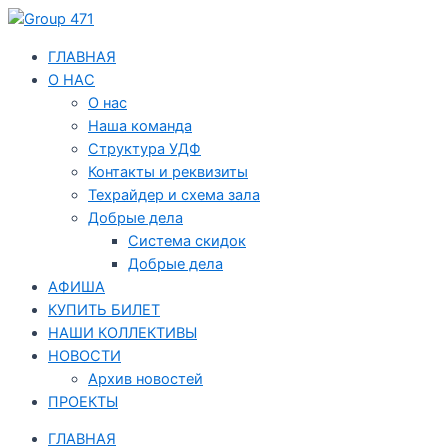
Перейти
Навигация
к
по
содержимому
записям
ГЛАВНАЯ
О НАС
О нас
Наша команда
Структура УДФ
Контакты и реквизиты
Техрайдер и схема зала
Добрые дела
Система скидок
Добрые дела
АФИША
КУПИТЬ БИЛЕТ
НАШИ КОЛЛЕКТИВЫ
НОВОСТИ
Архив новостей
ПРОЕКТЫ
ГЛАВНАЯ