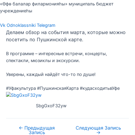
«Өфө балалар филармонияһы» муниципаль бюджет
учреждениеһы
Vk
Odnoklassniki
Telegram
Делаем обзор на события марта, которые можно
посетить по Пушкинской карте.
В программе – интересные встречи, концерты,
спектакли, мюзиклы и экскурсии.
Уверены, каждый найдёт что-то по душе!
#Уфакультура #ПушкинскаяКарта #кудасходитьвУфе
SbgGxoF32yw
←
Предыдущая
Следующая Запись
Запись
→