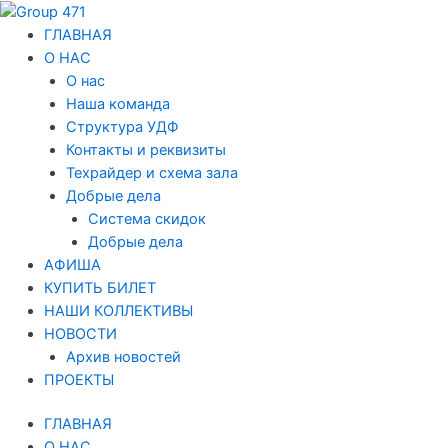
Перейти
Навигация
к
по
ГЛАВНАЯ
содержимому
записям
О НАС
О нас
Наша команда
Структура УДФ
Контакты и реквизиты
Техрайдер и схема зала
Добрые дела
Система скидок
Добрые дела
АФИША
КУПИТЬ БИЛЕТ
НАШИ КОЛЛЕКТИВЫ
НОВОСТИ
Архив новостей
ПРОЕКТЫ
ГЛАВНАЯ
О НАС