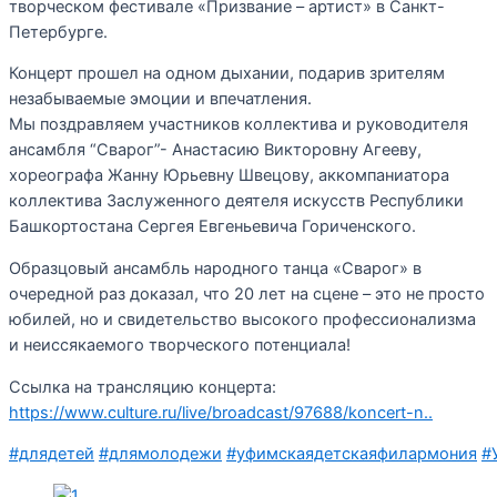
творческом фестивале «Призвание – артист» в Санкт-
Петербурге.
Концерт прошел на одном дыхании, подарив зрителям
незабываемые эмоции и впечатления.
Мы поздравляем участников коллектива и руководителя
ансамбля “Сварог”- Анастасию Викторовну Агееву,
хореографа Жанну Юрьевну Швецову, аккомпаниатора
коллектива Заслуженного деятеля искусств Республики
Башкортостана Сергея Евгеньевича Гориченского.
Образцовый ансамбль народного танца «Сварог» в
очередной раз доказал, что 20 лет на сцене – это не просто
юбилей, но и свидетельство высокого профессионализма
и неиссякаемого творческого потенциала!
Ссылка на трансляцию концерта:
https://www.culture.ru/live/broadcast/97688/koncert-n..
#длядетей
#длямолодежи
#уфимскаядетскаяфилармония
#