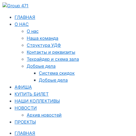
Перейти
Навигация
к
по
содержимому
записям
ГЛАВНАЯ
О НАС
О нас
Наша команда
Структура УДФ
Контакты и реквизиты
Техрайдер и схема зала
Добрые дела
Система скидок
Добрые дела
АФИША
КУПИТЬ БИЛЕТ
НАШИ КОЛЛЕКТИВЫ
НОВОСТИ
Архив новостей
ПРОЕКТЫ
ГЛАВНАЯ